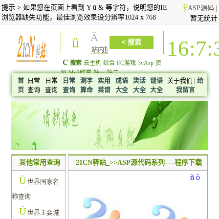
ÿ
提示 > 如果您在页面上看到 Y ū & 等字符，说明您的IE
ASP源码
|
浏览器缺失功能，最佳浏览效果设分辨率1024 x 768
暂无统计
Ä
ü
16:7:
c
搜索
云主机
综合
FC游戏
3vAsp
资
源
Mp3欣赏
站一
站二
首
日常
日常
日常
测字
实用
成语
笑话
谜语
关于我们 |
给
页
查询
查询
查询
算命
菜谱
大全
大全
大全
我留言
其他常用查询
21CN驿站_>>ASP源代码系列----程序下载
ñ
ò
Ü
世界国家名
称查询
Ü
世界主要城