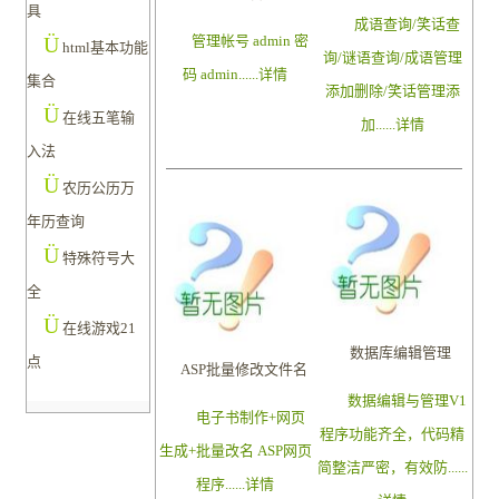
具
成语查询/笑话查
Ü
管理帐号 admin 密
html基本功能
询/谜语查询/成语管理
码 admin......
详情
集合
添加删除/笑话管理添
Ü
在线五笔输
加......
详情
入法
Ü
农历公历万
年历查询
Ü
特殊符号大
全
Ü
在线游戏21
数据库编辑管理
点
ASP批量修改文件名
数据编辑与管理V1
电子书制作+网页
程序功能齐全，代码精
生成+批量改名 ASP网页
简整洁严密，有效防......
程序......
详情