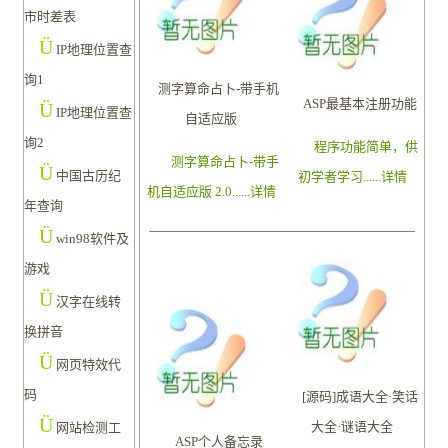
市时差表
Ü
IP地理位置查
询1
测字算命占卜-带手机
ASP最基本注册功能
Ü
IP地理位置查
自适应版
询2
程序功能简单，供
测字算命占卜-带手
Ü
中国古历纪
初学者学习......
详情
机自适应版 2.0......
详情
年查询
Ü
win98软件及
游戏
Ü
汉字在线转
换拼音
Ü
网页特效代
码
[源码]成语大全·笑话
Ü
大全·谜语大全
网站检测工
ASP个人备忘录