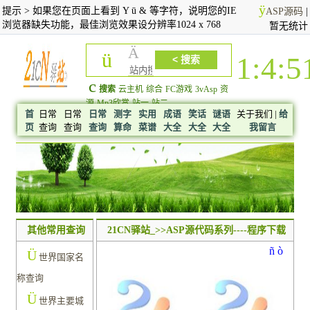
ÿ
提示 > 如果您在页面上看到 Y ū & 等字符，说明您的IE
ASP源码
|
浏览器缺失功能，最佳浏览效果设分辨率1024 x 768
暂无统计
Ä
ü
1:4:5
c
搜索
云主机
综合
FC游戏
3vAsp
资
源
Mp3欣赏
站一
站二
首
日常
日常
日常
测字
实用
成语
笑话
谜语
关于我们 |
给
页
查询
查询
查询
算命
菜谱
大全
大全
大全
我留言
其他常用查询
21CN驿站_>>ASP源代码系列----程序下载
ñ
ò
Ü
世界国家名
称查询
Ü
世界主要城