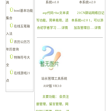
系统vr1.0
本系统vr2.0
具
Ü
html基本功能
asp代码+fso文本读
21CN驿站网络日记
集合
写功能，简单易用，适
本系统vr2.0 1，可以添
Ü
在线五笔输
合初学者学习 ......
详情
加及管理日......
详情
入法
Ü
农历公历万
年历查询
Ü
特殊符号大
全
Ü
在线游戏21
站长管理工具系统
点
ASP版 VR3.0
主要功能： 会员注
册管理，留言管理，网