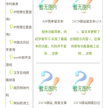
市时差表
Ü
IP地理位置查
询1
ASP简单留言本
21CN驿站留言本v2.0
Ü
IP地理位置查
程序功能简单，供
1，留言本更新了
询2
初学者学习 实现了最基
出错提示内容 2，在保
Ü
中国古历纪
本的功能，代码并不复
持原有功能基础上去
年查询
杂......
详情
除......
详情
Ü
win98软件及
游戏
Ü
汉字在线转
换拼音
Ü
网页特效代
码
Ü
21CN驿站_简易文章
21CN驿站网络日记
网站检测工