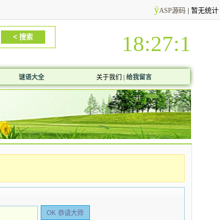
ÿ
ASP源码
|
暂无统计
18:27:1
谜语大全
关于我们 |
给我留言