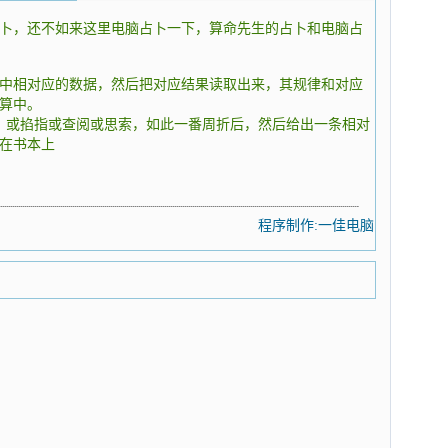
卜，还不如来这里电脑占卜一下，算命先生的占卜和电脑占
库中相对应的数据，然后把对应结果读取出来，其规律和对应
算中。
，或掐指或查阅或思索，如此一番周折后，然后给出一条相对
在书本上
程序制作:
一佳电脑