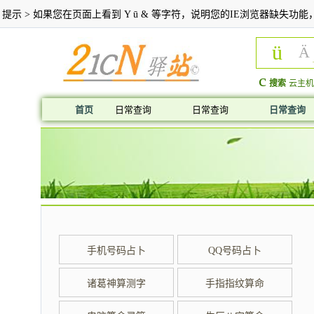
提示 > 如果您在页面上看到 Y ū & 等字符，说明您的IE浏览器缺失功能，最
ü
Ä
c
搜索
云主机
首页
日常查询
日常查询
日常查询
手机号码占卜
QQ号码占卜
诸葛神算测字
手指指纹算命